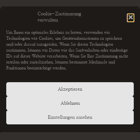
Cookie-Zustimmung
verwalten
Um Ihnen ein optimales Erlebnis zu bieten, verwenden wir
Technologien wie Cookies, um Geräteinformationen zu speichern
und/oder darauf zuzugreifen. Wenn Sie diesen Technologien
zustimmen, können wir Daten wie das Surfverhalten oder eindeutige
IDs auf dieser Website verarbeiten. Wenn Sie Ihre Zustimmung nicht
erteilen oder zurückziehen, können bestimmte Merkmale und
Funktionen beeinträchtigt werden.
Akzeptieren
LEARN MORE
Photo Shootings
Ablehnen
GET IN TOUCH
Einstellungen ansehen
Contact