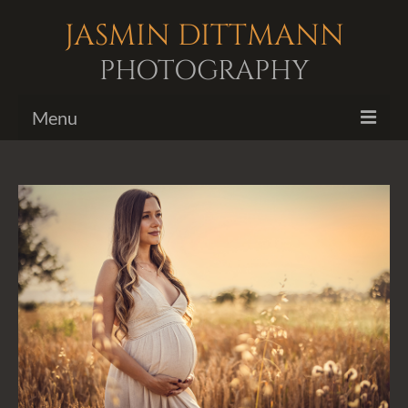
JASMIN DITTMANN
PHOTOGRAPHY
Menu
Image Galleries
Photo Shootings
Biography
Contact me