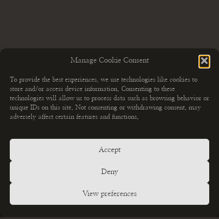
Manage Cookie Consent
To provide the best experiences, we use technologies like cookies to
store and/or access device information. Consenting to these
technologies will allow us to process data such as browsing behavior or
unique IDs on this site. Not consenting or withdrawing consent, may
adversely affect certain features and functions.
Accept
MEHR ERFAHREN
Fotoshootings
Deny
GET IN TOUCH
View preferences
Kontakt